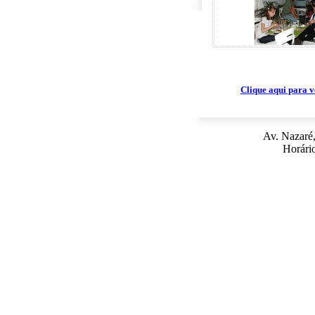
Clique aqui para v
Av. Nazaré,
Horário