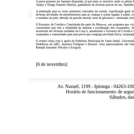
A prova promete ser bastante disputada, já que entre os inscritos estão os atle
Araújo e Thiago Panzerri Martins, ganhadores de diversas provas de rua. Também 
A premiação para os cinco primeiros colocados da corrida, classificação gera
diversas atividades de entretenimento para as crianças e outras ligadas à saúde, co
e cuidados da pele; aferição de pressão arterial; teste de glicemia e orientação s
O Encontro de Corrida e Caminhada faz parte do Mexa-se, um programa que visa 
comunitário que tem a finalidade de ampliar a socialização dos cooperados, de
acontecem em diversas unidades da Coop e, anualmente o Encontro de Corrida e Cam
cooperados e comunidade para uma prova que congrega atividade física, cooperação
O evento conta com o apoio da Prefeitura Municipal de Santo André, Univer
Diabéticos do ABC, Instituto Polígono e Benassi. Seus patrocinadores são Sano
Renault Armando Veículos e Ecogym.
[6 de novembro]
Av. Nazaré, 1199 - Ipiranga - 04263-100
Horário de funcionamento: de segun
Sábados, das