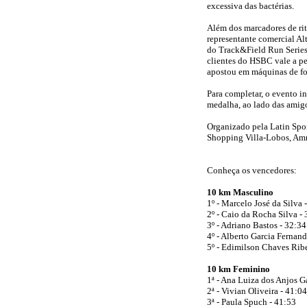
excessiva das bactérias.
Além dos marcadores de ri
representante comercial Alt
do Track&Field Run Series 
clientes do HSBC vale a pe
apostou em máquinas de fot
Para completar, o evento i
medalha, ao lado das amigo
Organizado pela Latin Spo
Shopping Villa-Lobos, Amn
Conheça os vencedores:
10 km Masculino
1º - Marcelo José da Silva 
2º - Caio da Rocha Silva -
3º - Adriano Bastos - 32:34
4º - Alberto Garcia Fernand
5º - Edimilson Chaves Ribe
10 km Feminino
1ª - Ana Luiza dos Anjos G
2ª - Vivian Oliveira - 41:04
3ª - Paula Spuch - 41:53