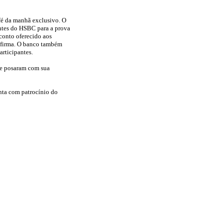
fé da manhã exclusivo. O
ientes do HSBC para a prova
sconto oferecido aos
 afirma. O banco também
articipantes.
s e posaram com sua
nta com patrocínio do