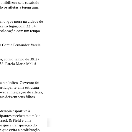
nibilizou seis casais de
o os atletas a terem uma
cano, que mora na cidade de
ceiro lugar, com 32:34.
ra colocação com um tempo
o Garcia Fernandez Varela
da, com o tempo de 39:27.
53. Estela Maria Maluf
a o público. O evento foi
articipante uma estrutura
er a integração de atletas,
ais deixem seus filhos
terapia esportiva à
ipantes receberam um kit
Track & Field e uma
e que a transpiração do
 que evita a proliferação