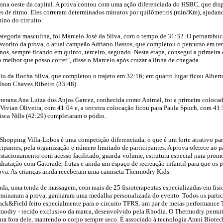
ona oeste da capital. A prova contou com uma ação diferenciada do HSBC, que dispo
es de ritmo. Eles correram determinados minutos por quilômetros (min/Km), ajudand
ino do circuito.
ategoria masculina, foi Marcelo José da Silva, com o tempo de 31:32. O pernambu
favorito da prova, o atual campeão Adriano Bastos, que completou o percurso em ter
anos, sempre ficando em quinto, terceiro, segundo. Nesta etapa, consegui a primei
 melhor que posso correr", disse o Marcelo após cruzar a linha de chegada.
o da Rocha Silva, que completou o trajeto em 32:16; em quarto lugar ficou Albert
lson Chaves Ribeiro (33:48).
eterana Ana Luiza dos Anjos Garcez, conhecida como Animal, foi a primeira coloca
ivian Oliveira, com 41:04 e, a terceira colocação ficou para Paula Spuch, com 41:
sca Nills (42:29) completaram o pódio.
hopping Villa-Lobos é uma competição diferenciada, o que é um forte atrativo par
cipantes, pela organização e número limitado de participantes. A prova oferece ao p
estacionamento com acesso facilitado, guarda-volume, estrutura especial para promov
dratação com Gatorade, frutas e ainda um espaço de recreação infantil para que os p
ova. As crianças ainda receberam uma camiseta Thermodry Kids.
nda, uma tenda de massagem, com mais de 25 fisioterapeutas especializadas em fisio
erminaram a prova, ganharam uma medalha personalizada do evento. Todos os partic
ck&Field feito especialmente para o circuito TFRS, um par de meias performance 
modry - tecido exclusivo da marca, desenvolvido pela Rhodia. O Thermodry permit
ra fora dele, mantendo o corpo sempre seco. É associado à tecnologia Amni Biotech