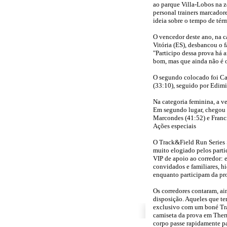
ao parque Villa-Lobos na z
personal trainers marcador
ideia sobre o tempo de térm
O vencedor deste ano, na c
Vitória (ES), desbancou o 
"Participo dessa prova há 
bom, mas que ainda não é o
O segundo colocado foi Cai
(33:10), seguido por Edimi
Na categoria feminina, a v
Em segundo lugar, chegou V
Marcondes (41:52) e Franci
Ações especiais
O Track&Field Run Series S
muito elogiado pelos parti
VIP de apoio ao corredor: 
convidados e familiares, hi
enquanto participam da pr
Os corredores contaram, ai
disposição. Aqueles que t
exclusivo com um boné Tra
camiseta da prova em Ther
corpo passe rapidamente pa