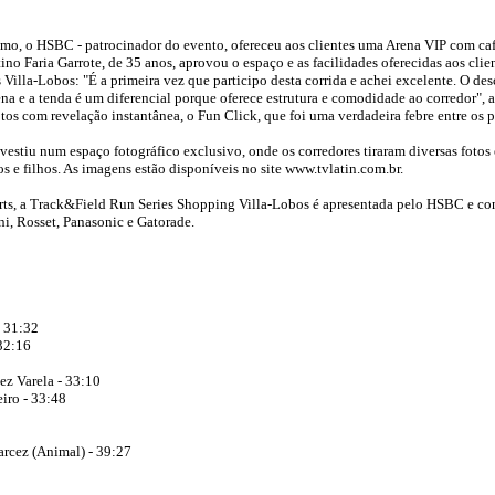
tmo, o HSBC - patrocinador do evento, ofereceu aos clientes uma Arena VIP com ca
ino Faria Garrote, de 35 anos, aprovou o espaço e as facilidades oferecidas aos cl
Villa-Lobos: "É a primeira vez que participo desta corrida e achei excelente. O de
na e a tenda é um diferencial porque oferece estrutura e comodidade ao corredor",
os com revelação instantânea, o Fun Click, que foi uma verdadeira febre entre os p
nvestiu num espaço fotográfico exclusivo, onde os corredores tiraram diversas foto
s e filhos. As imagens estão disponíveis no site www.tvlatin.com.br.
rts, a Track&Field Run Series Shopping Villa-Lobos é apresentada pelo HSBC e co
i, Rosset, Panasonic e Gatorade.
- 31:32
 32:16
ez Varela - 33:10
iro - 33:48
arcez (Animal) - 39:27