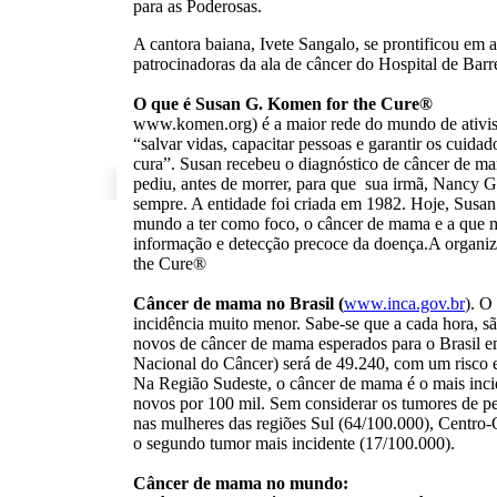
para as Poderosas.
A cantora baiana, Ivete Sangalo, se prontificou em 
patrocinadoras da ala de câncer do Hospital de Barr
O que é Susan G. Komen for the Cure®
www.komen.org) é a maior rede do mundo de ativis
“salvar vidas, capacitar pessoas e garantir os cuidad
cura”. Susan recebeu o diagnóstico de câncer de mam
pediu, antes de morrer, para que sua irmã, Nancy G
sempre. A entidade foi criada em 1982. Hoje, Susa
mundo a ter como foco, o câncer de mama e a que 
informação e detecção precoce da doença.A organi
the Cure®
Câncer de mama no Brasil (
www.inca.gov.br
). O
incidência muito menor. Sabe-se que a cada hora, 
novos de câncer de mama esperados para o Brasil e
Nacional do Câncer) será de 49.240, com um risco 
Na Região Sudeste, o câncer de mama é o mais inci
novos por 100 mil. Sem considerar os tumores de pe
nas mulheres das regiões Sul (64/100.000), Centro
o segundo tumor mais incidente (17/100.000).
Câncer de mama no mundo: