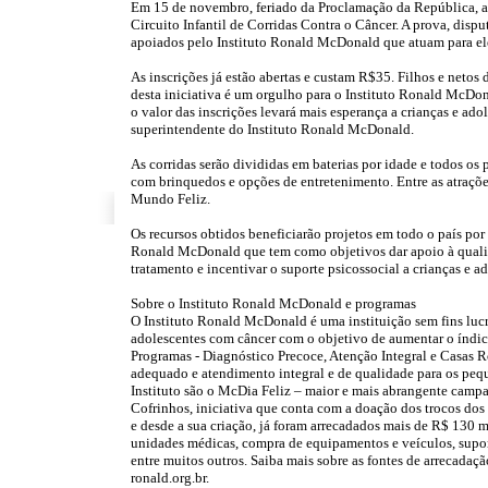
Em 15 de novembro, feriado da Proclamação da República, a p
Circuito Infantil de Corridas Contra o Câncer. A prova, disput
apoiados pelo Instituto Ronald McDonald que atuam para elev
As inscrições já estão abertas e custam R$35. Filhos e netos
desta iniciativa é um orgulho para o Instituto Ronald McDona
o valor das inscrições levará mais esperança a crianças e ado
superintendente do Instituto Ronald McDonald.
As corridas serão divididas em baterias por idade e todos os
com brinquedos e opções de entretenimento. Entre as atraçõe
Mundo Feliz.
Os recursos obtidos beneficiarão projetos em todo o país por
Ronald McDonald que tem como objetivos dar apoio à qualif
tratamento e incentivar o suporte psicossocial a crianças e a
Sobre o Instituto Ronald McDonald e programas
O Instituto Ronald McDonald é uma instituição sem fins lucr
adolescentes com câncer com o objetivo de aumentar o índice
Programas - Diagnóstico Precoce, Atenção Integral e Casa
adequado e atendimento integral e de qualidade para os peque
Instituto são o McDia Feliz – maior e mais abrangente camp
Cofrinhos, iniciativa que conta com a doação dos trocos do
e desde a sua criação, já foram arrecadados mais de R$ 130 m
unidades médicas, compra de equipamentos e veículos, suporte
entre muitos outros. Saiba mais sobre as fontes de arrecadaçã
ronald.org.br.