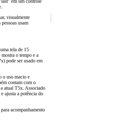
"last" em um controle
e.
ar, visualmente
s pessoas usam
 uma tela de 15
e mostra o tempo e a
T7x) pode ser usado em
o o uso macio e
ambém contam com o
a atual T5x. Associado
 ajusta a potência do
do para acompanhamento