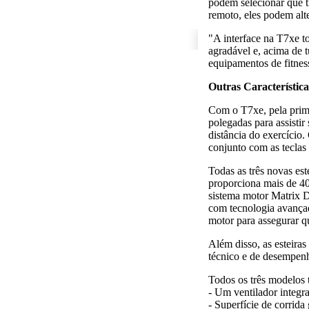
podem selecionar que t
remoto, eles podem alte
"A interface na T7xe t
agradável e, acima de 
equipamentos de fitnes
Outras Característica
Com o T7xe, pela prime
polegadas para assisti
distância do exercício
conjunto com as teclas 
Todas as três novas es
proporciona mais de 4
sistema motor Matrix 
com tecnologia avança
motor para assegurar qu
Além disso, as esteira
técnico e de desempen
Todos os três modelos
- Um ventilador integr
- Superfície de corrid