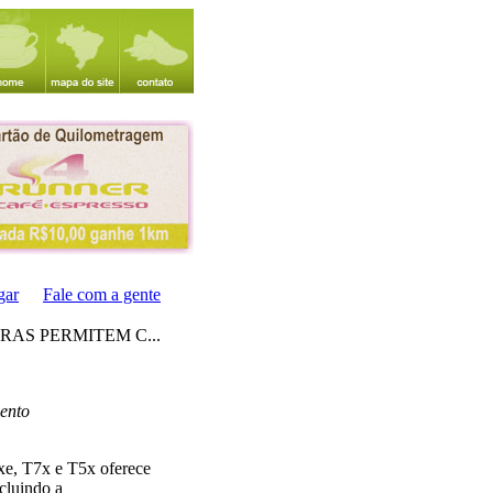
gar
Fale com a gente
RAS PERMITEM C...
mento
7xe, T7x e T5x oferece
cluindo a