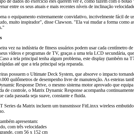
ipo de dados do exercício eles querem ver e, como fazem com o botão 
rnar entre os seus atuais e mais recentes níveis de inclinação velocidad
orna o equipamento extremamente convidativo, incrivelmente fácil de us
tudo, muito inspirador", disse Clawson. "Ela vai mudar a forma como a
s."
s
ira vez na indústria de fitness usuários podem usar cada centímetro de
r seus vídeos e programas de TV, graças a uma tela LCD secundária, qu
. Caso a tela principal tenha algum problema, este display (também na 
rápidas até que a tela principal seja reparada.
teiras possuem o Ultimate Deck System, que absorve o impacto tornand
0.000 quilômetros de desempenho livre de manutenção. As esteiras t
Dynamic Response Drive, o mesmo sistema motor aprovado que equipa 
da de controle, o Matrix Dynamic Response acompanha continuamente e
e cada passada seja suave, constante e fluida.
s T Series da Matrix incluem um transmissor FitLinxx wireless embuti
ho.
 também apresentam:
ado, com três velocidades
a grande, com 56 x 152 cm