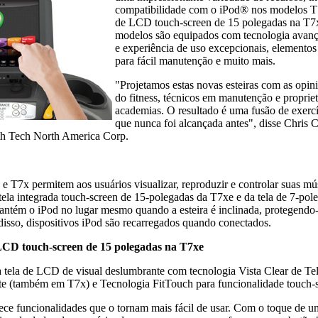
compatibilidade com o iPod® nos modelos T
de LCD touch-screen de 15 polegadas na T7x
modelos são equipados com tecnologia avan
e experiência de uso excepcionais, elementos 
para fácil manutenção e muito mais.
"Projetamos estas novas esteiras com as opini
do fitness, técnicos em manutenção e propriet
academias. O resultado é uma fusão de exercí
que nunca foi alcançada antes", disse Chris 
h Tech North America Corp.
 e T7x permitem aos usuários visualizar, reproduzir e controlar suas mú
 tela integrada touch-screen de 15-polegadas da T7xe e da tela de 7-p
antém o iPod no lugar mesmo quando a esteira é inclinada, protegendo-
disso, dispositivos iPod são recarregados quando conectados.
LCD touch-screen de 15 polegadas na T7xe
tela de LCD de visual deslumbrante com tecnologia Vista Clear de Te
te (também em T7x) e Tecnologia FitTouch para funcionalidade touch-sc
ce funcionalidades que o tornam mais fácil de usar. Com o toque de u