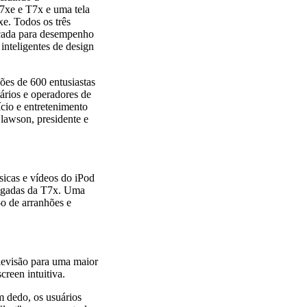
7xe e T7x e uma tela
e. Todos os três
çada para desempenho
inteligentes de design
ões de 600 entusiastas
ários e operadores de
cio e entretenimento
Clawson, presidente e
sicas e vídeos do iPod
olegadas da T7x. Uma
o de arranhões e
levisão para uma maior
reen intuitiva.
m dedo, os usuários