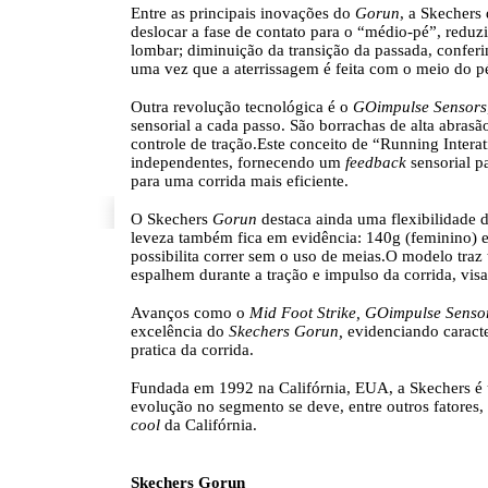
Entre as principais inovações do
Gorun
, a Skechers
deslocar a fase de contato para o “médio-pé”, reduzi
lombar; diminuição da transição da passada, confer
uma vez que a aterrissagem é feita com o meio do p
Outra revolução tecnológica é o
GOimpulse Sensors
sensorial a cada passo. São borrachas de alta abrasã
controle de tração.Este conceito de “Running Intera
independentes, fornecendo um
feedback
sensorial p
para uma corrida mais eficiente.
O Skechers
Gorun
destaca ainda uma flexibilidade
leveza também fica em evidência: 140g (feminino) e
possibilita correr sem o uso de meias.O modelo tra
espalhem durante a tração e impulso da corrida, visa
Avanços como o
Mid Foot Strike, GOimpulse Senso
excelência do
Skechers Gorun,
evidenciando caracte
pratica da corrida.
Fundada em 1992 na Califórnia, EUA, a Skechers é 
evolução no segmento se deve, entre outros fatores, 
cool
da Califórnia.
Skechers Gorun