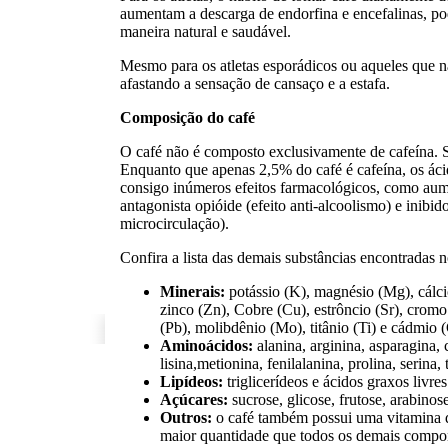
aumentam a descarga de endorfina e encefalinas, po
maneira natural e saudável.
Mesmo para os atletas esporádicos ou aqueles que nã
afastando a sensação de cansaço e a estafa.
Composição do café
O café não é composto exclusivamente de cafeína. 
Enquanto que apenas 2,5% do café é cafeína, os ác
consigo inúmeros efeitos farmacológicos, como aumen
antagonista opióide (efeito anti-alcoolismo) e inibi
microcirculação).
Confira a lista das demais substâncias encontradas n
Minerais:
potássio (K), magnésio (Mg), cálci
zinco (Zn), Cobre (Cu), estrôncio (Sr), cromo
(Pb), molibdênio (Mo), titânio (Ti) e cádmio 
Aminoácidos:
alanina, arginina, asparagina, c
lisina,metionina, fenilalanina, prolina, serina, 
Lipídeos:
triglicerídeos e ácidos graxos livres
Açúcares:
sucrose, glicose, frutose, arabinose
Outros:
o café também possui uma vitamina d
maior quantidade que todos os demais compo